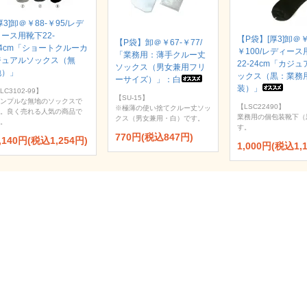
厚3]卸＠￥88-￥95/レデ
ース用靴下22-
【P袋】[厚3]卸＠￥
【P袋】卸＠￥67-￥77/
24cm「ショートクルーカ
￥100/レディース
「業務用：薄手クルー丈
ジュアルソックス（無
22-24cm「カジ
ソックス（男女兼用フリ
地）」
ックス（黒：業務
ーサイズ）」：白
装）」
LC3102-99】
【SU-15】
ンプルな無地のソックスで
【LSC22490】
※極薄の使い捨てクルー丈ソッ
。良く売れる人気の商品で
業務用の個包装靴下（
クス（男女兼用・白）です。
。
す。
770円(税込847円)
,140円(税込1,254円)
1,000円(税込1,