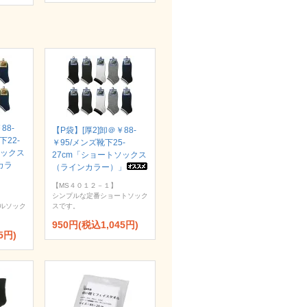
88-
【P袋】[厚2]卸＠￥88-
下22-
￥95/メンズ靴下25-
ソックス
27cm「ショートソックス
カラ
（ラインカラー）」
【MS４０１２－１】
シンプルな定番ショートソック
ルソック
スです。
950円(税込1,045円)
5円)