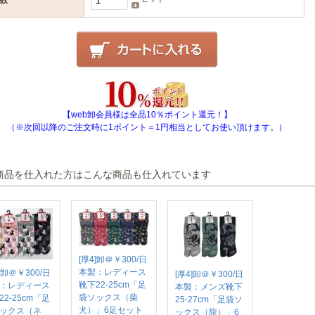
数
【web卸会員様は全品10％ポイント還元！】
（※次回以降のご注文時に1ポイント＝1円相当としてお使い頂けます。）
商品を仕入れた方はこんな商品も仕入れています
[厚4]卸＠￥300/日
本製：レディース
]卸＠￥300/日
[厚4]卸＠￥300/日
靴下22-25cm「足
：レディース
本製：メンズ靴下
袋ソックス（柴
22-25cm「足
25-27cm「足袋ソ
犬）」6足セット
ックス（ネ
ックス（龍）」6