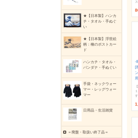
ス
8
★【日本製】ハンカ
チ・タオル・手ぬぐ
い
★【日本製】浮世絵
柄：檜のポストカー
ド
-
ハンカチ・タオル・
[
バンダナ・手ぬぐい
ン
手袋・ネックウォー
【
マー・レッグウォー
１
マー
す
1
日用品・生活雑貨
＝廃盤・取扱い終了品＝