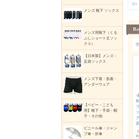
コ）
メンズ 靴下 ソックス
メンズ用靴下（くる
ぶしショート丈ソッ
クス）
【日本製】メンズ：
足袋ソックス
メンズ下着・肌着・
アンダーウェア
-
【ベビー・こども
用】靴下・手袋・帽
子・その他
ビニール傘・ジャン
【
プ傘・折傘
業