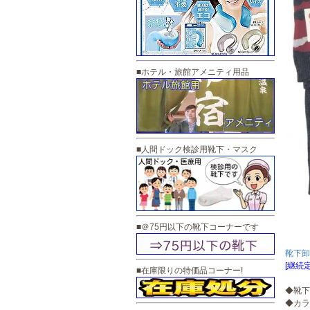
■ホテル・旅館アメニティ用品
■人間ドック検診用靴下・マスク
■＠75円以下の靴下コーナーです
靴下卸
[継続
■在庫限りの特価品コーナー!
◆靴下
◆カラ