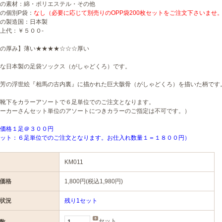
の素材：綿・ポリエステル・その他
の個別P袋：
なし（必要に応じて別売りのOPP袋200枚セットをご注文下さいませ
の製造国：日本製
上代：￥５００-
の厚み】薄い★★★★☆☆☆厚い
な日本製の足袋ソックス（がしゃどくろ）です。
芳の浮世絵『相馬の古内裏』に描かれた巨大骸骨（がしゃどくろ）を描いた柄です
靴下をカラーアソートで６足単位でのご注文となります。
ーカーさんセット単位のアソートにつきカラーのご指定は不可です。）
価格１足＠３００円
ット：６足単位でのご注文となります。お仕入れ数量１＝１８００円）
KM011
価格
1,800円(税込1,980円)
状況
残り1セット
セット