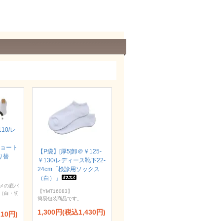
110/レ
ショート
【P袋】[厚5]卸＠￥125-
り替
￥130/レディース靴下22-
24cm「検診用ソックス
（白）」
メの底パ
【YMT16083】
（白・切
簡易包装商品です。
1,300円(税込1,430円)
210円)