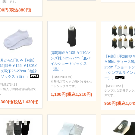
（黒）です。
00円(税込880円)
[厚5]卸＠￥105-￥110/メ
【P袋】[厚2]卸＠￥
ンズ靴下25-27cm「底パ
8月から5円UP-【P袋】
￥95/レディース靴
イルショートソックス
厚5]卸＠￥125-￥130/メ
25cm「ショート
（黒）」
ズ靴下25-27cm「検診
（シンプルライン
用ソックス（白）」
【GSS233179】
ー）」
※無地ブラックの底パイルショ
YMT17342】
ートソックスです。
【MS3012-1】
Ｐ袋入りの簡易包装商品で
シンプルな定番アンク
。
1,100円(税込1,210円)
スです。
,300円(税込1,430円)
950円(税込1,04