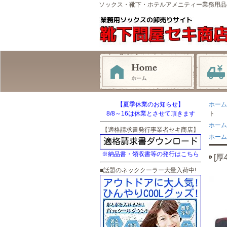
ソックス・靴下・ホテルアメニティー業務用品
【夏季休業のお知らせ】
ホーム
8/8～16は休業とさせて頂きます
ト
ホーム
【適格請求書発行事業者セキ商店】
ホーム
※納品書・領収書等の発行はこちら
[
■話題のネッククーラー大量入荷中!