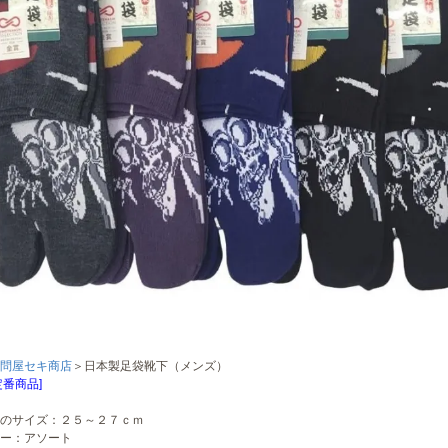
問屋セキ商店
＞日本製足袋靴下（メンズ）
定番商品]
のサイズ：２５～２７ｃｍ
ー：アソート