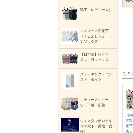
購入
靴下（レディース）
レディース用靴下
（くるぶしショート
丈ソックス）
【日本製】レディー
ス：足袋ソックス
この
ストッキング・パン
スト・タイツ
レディースショー
ツ・下着・肌着
[厚4
本製
ウエスタンポロテキ
靴下
サス靴下（男性・女
袋ソ
性）