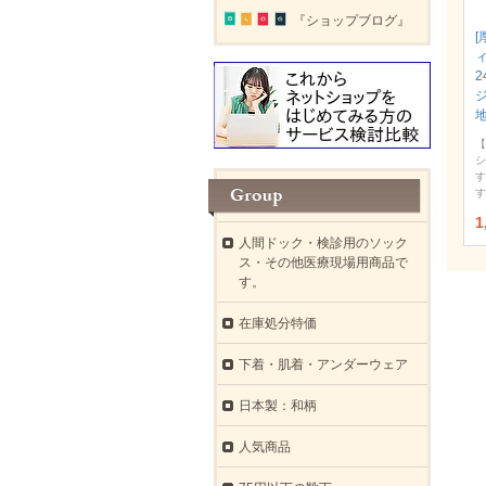
『ショップブログ』
[
ィ
【
シ
す
す
1
人間ドック・検診用のソック
ス・その他医療現場用商品で
す。
在庫処分特価
下着・肌着・アンダーウェア
日本製：和柄
人気商品