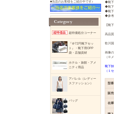
■当店のお客様をご紹介中です♪
◆靴下
◆靴下
◆靴下
◆参考
【靴下
超特価処分コーナー
高品質
歌川国
『＠72円靴下セッ
ト』・靴下用OPP
画像の
袋・店舗資材
（※メ
ホテル・旅館・アメ
靴下卸
ニティ用品
（１セ
アパレル（レディー
スファッション）
型番
販売
バッグ
在庫