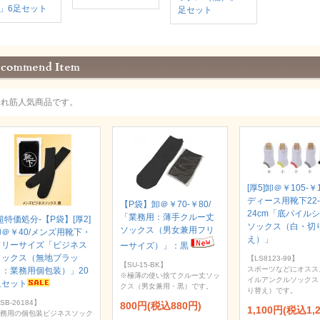
」6足セット
足セット
売れ筋人気商品です。
[厚5]卸＠￥105-￥
ディース用靴下22-
【P袋】卸＠￥70-￥80/
24cm「底パイル
「業務用：薄手クルー丈
超特価処分-【P袋】[厚2]
ソックス（白・切
ソックス（男女兼用フリ
卸＠￥40/メンズ用靴下・
え）」
フリーサイズ「ビジネス
ーサイズ）」：黒
ソックス（無地ブラッ
【LS8123-99】
【SU-15-BK】
スポーツなどにオスス
ク：業務用個包装）」20
※極薄の使い捨てクルー丈ソッ
イルアンクルソックス
足セット
クス（男女兼用・黒）です。
り替え）です。
SB-26184】
800円(税込880円)
1,100円(税込1,
務用の個包装ビジネスソック