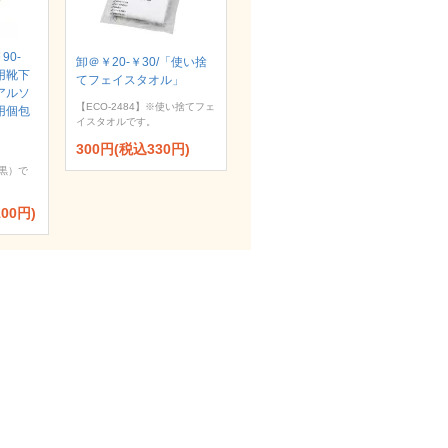
90-
卸＠￥20-￥30/「使い捨
用靴下
てフェイスタオル」
ュアルソ
【ECO-2484】※使い捨てフェ
用個包
イスタオルです。
300円(税込330円)
黒）で
100円)