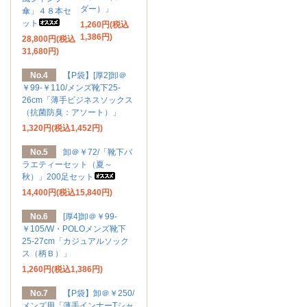
ダー）」
傘」４８本セ
ット
1,260円(税込
1,386円)
28,800円(税込
31,680円)
No.4
【P袋】[厚2]卸＠
￥99-￥110/メンズ靴下25-
26cm「薄手ビジネスソックス
（抗菌防臭：アソート）」
1,320円(税込1,452円)
No.5
卸＠￥72/「靴下バ
ラエティーセット（夏～
秋）」200足セット
14,400円(税込15,840円)
No.6
[厚4]卸＠￥99-
￥105/W・POLOメンズ靴下
25-27cm「カジュアルソック
ス（柄Ｂ）」
1,260円(税込1,386円)
No.7
【P袋】卸＠￥250/
メンズ用「薄手インナーTシャ