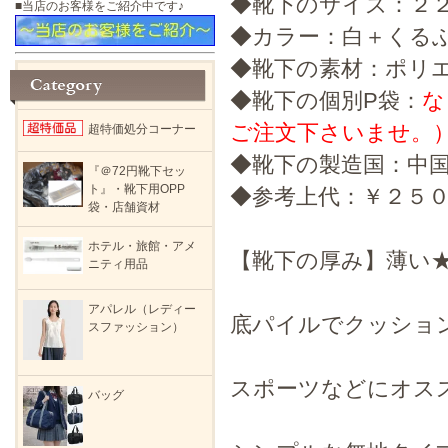
◆靴下のサイズ：２
■当店のお客様をご紹介中です♪
◆カラー：白＋くる
◆靴下の素材：ポリ
◆靴下の個別P袋：
な
ご注文下さいませ。
超特価処分コーナー
◆靴下の製造国：中
『＠72円靴下セッ
ト』・靴下用OPP
◆参考上代：￥２５０
袋・店舗資材
ホテル・旅館・アメ
【靴下の厚み】薄い
ニティ用品
アパレル（レディー
底パイルでクッショ
スファッション）
スポーツなどにオス
バッグ