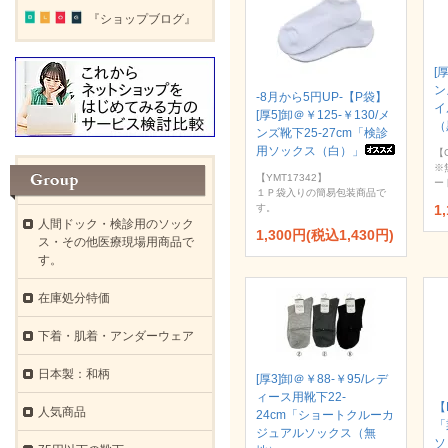
『ショップブログ』
[
ン
-8月から5円UP-【P袋】
イ
[厚5]卸＠￥125-￥130/メ
（
ンズ靴下25-27cm「検診
用ソックス（白）」
【
※
【YMT17342】
ー
１Ｐ袋入りの簡易包装商品で
す。
1
人間ドック・検診用のソック
1,300円(税込1,430円)
ス・その他医療現場用商品で
す。
在庫処分特価
下着・肌着・アンダーウェア
日本製：和柄
[厚3]卸＠￥88-￥95/レデ
ィース用靴下22-
【
人気商品
24cm「ショートクルーカ
「
ジュアルソックス（無
ソ