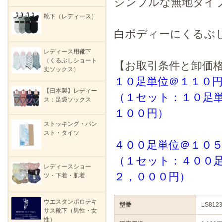
シンプルな無地タイ
靴下（レディース）
白ボディーにくるぶ
レディース用靴下
（くるぶしショート
【お取引条件と卸価
丈ソックス）
１０足単位＠１１０
【日本製】レディー
（１セット：１０足
ス：足袋ソックス
１００円）
ストッキング・パン
スト・タイツ
４００足単位＠１０
（１セット：４００
レディースショー
２，０００円）
ツ・下着・肌着
ウエスタンポロテキ
型番
LS8123
サス靴下（男性・女
性）