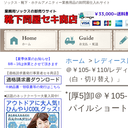
ソックス・靴下・ホテルアメニティー業務用品の卸問屋仕入れサイト
【夏季休業のお知らせ】
ホーム
>
レディース
8/8～16は休業とさせて頂きます
＠￥105-￥110/
【適格請求書発行事業者セキ商店】
（白・切り替え）」
※納品書・領収書等の発行はこちら
[厚5]卸＠￥10
■話題のネッククーラー大量入荷中!
パイルショート