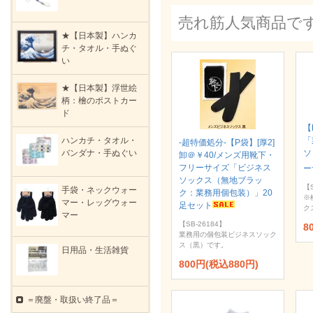
売れ筋人気商品で
★【日本製】ハンカ
チ・タオル・手ぬぐ
い
★【日本製】浮世絵
柄：檜のポストカー
ド
【
ハンカチ・タオル・
「
-超特価処分-【P袋】[厚2]
バンダナ・手ぬぐい
ソ
卸＠￥40/メンズ用靴下・
フリーサイズ「ビジネス
ー
ソックス（無地ブラッ
【S
手袋・ネックウォー
ク：業務用個包装）」20
※
マー・レッグウォー
足セット
ク
マー
【SB-26184】
8
業務用の個包装ビジネスソック
ス（黒）です。
日用品・生活雑貨
800円(税込880円)
＝廃盤・取扱い終了品＝