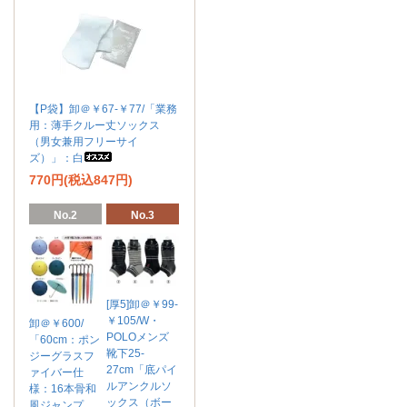
【P袋】卸＠￥67-￥77/「業務
用：薄手クルー丈ソックス
（男女兼用フリーサイ
ズ）」：白
770円(税込847円)
No.2
No.3
[厚5]卸＠￥99-
￥105/W・
卸＠￥600/
POLOメンズ
「60cm：ポン
靴下25-
ジーグラスフ
27cm「底パイ
ァイバー仕
ルアンクルソ
様：16本骨和
ックス（ボー
風ジャンプ