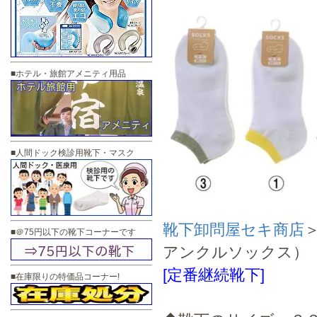
■ホテル・旅館アメニティ用品
■人間ドック検診用靴下・マスク
靴下卸問屋セキ商店
■＠75円以下の靴下コーナーです
アンクルソックス）
[定番継続靴下]
■在庫限りの特価品コーナー!