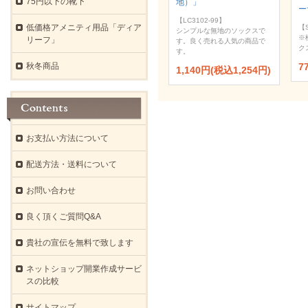
75円以下の靴下
地）」
ー
【LC3102-99】
低価格アメニティ用品「ディア
【S
シンプルな無地のソックスで
※
リーフ」
す。良く売れる人気の商品で
ク
す。
秋冬商品
7
1,140円(税込1,254円)
お支払い方法について
配送方法・送料について
お問い合わせ
良く頂くご質問Q&A
貴社の宣伝を無料で致します
ネットショップ開業作成サービ
スの比較
サイトマップ