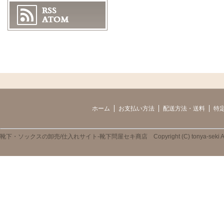
ホーム
お支払い方法
配送方法・送料
特
靴下・ソックスの卸売/仕入れサイト-靴下問屋セキ商店 Copyright (C) tonya-seki All R