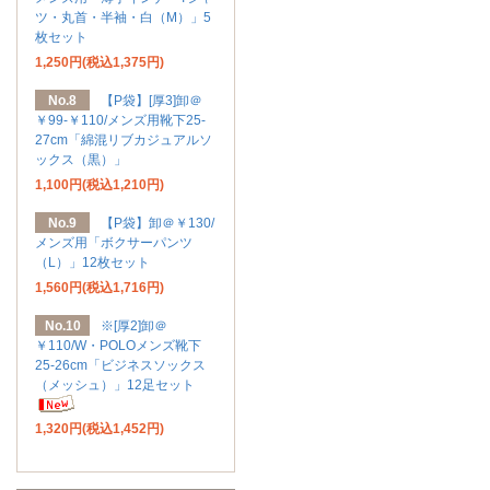
ツ・丸首・半袖・白（M）」5
枚セット
1,250円(税込1,375円)
No.8
【P袋】[厚3]卸＠
￥99-￥110/メンズ用靴下25-
27cm「綿混リブカジュアルソ
ックス（黒）」
1,100円(税込1,210円)
No.9
【P袋】卸＠￥130/
メンズ用「ボクサーパンツ
（L）」12枚セット
1,560円(税込1,716円)
No.10
※[厚2]卸＠
￥110/W・POLOメンズ靴下
25-26cm「ビジネスソックス
（メッシュ）」12足セット
1,320円(税込1,452円)