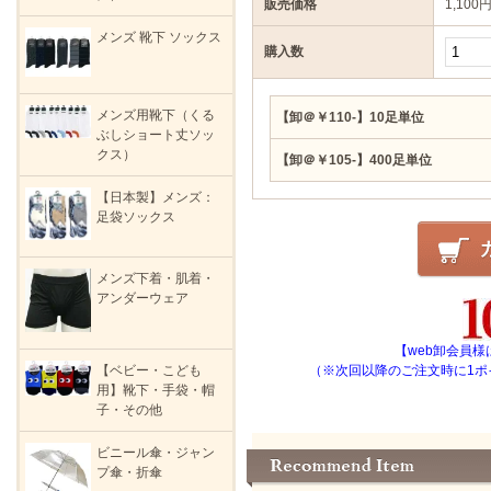
販売価格
1,100
メンズ 靴下 ソックス
購入数
メンズ用靴下（くる
【卸＠￥110-】10足単位
ぶしショート丈ソッ
クス）
【卸＠￥105-】400足単位
【日本製】メンズ：
足袋ソックス
メンズ下着・肌着・
アンダーウェア
【web卸会員様
【ベビー・こども
（※次回以降のご注文時に1ポ
用】靴下・手袋・帽
子・その他
ビニール傘・ジャン
プ傘・折傘