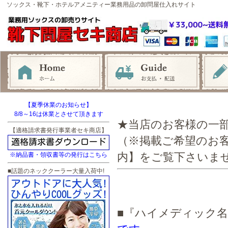
ソックス・靴下・ホテルアメニティー業務用品の卸問屋仕入れサイト
【夏季休業のお知らせ】
8/8～16は休業とさせて頂きます
★当店のお客様の一
【適格請求書発行事業者セキ商店】
（※掲載ご希望のお
内】をご覧下さいま
※納品書・領収書等の発行はこちら
■話題のネッククーラー大量入荷中!
■『ハイメディック