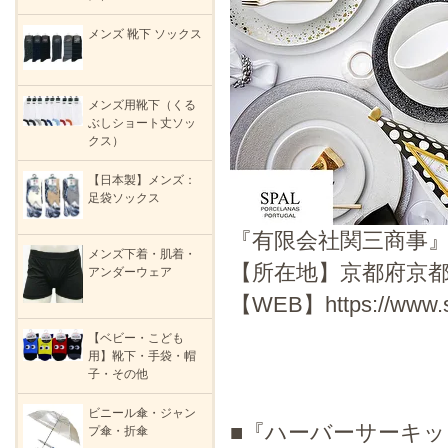
メンズ 靴下 ソックス
メンズ用靴下（くる
ぶしショート丈ソッ
クス）
【日本製】メンズ：
足袋ソックス
『有限会社関三商事
メンズ下着・肌着・
【所在地】京都府京都
アンダーウェア
【WEB】https://www.se
【ベビー・こども
用】靴下・手袋・帽
子・その他
ビニール傘・ジャン
■『ハーバーサーキ
プ傘・折傘