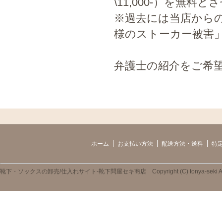
\11,000-）を無
※過去には当店から
様のストーカー被害
弁護士の紹介をご希
ホーム
お支払い方法
配送方法・送料
特
靴下・ソックスの卸売/仕入れサイト-靴下問屋セキ商店 Copyright (C) tonya-seki All R