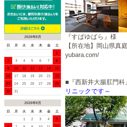
『すぱゆばら』様
2026年8月
【所在地】岡山県真庭市湯原
日
月
火
水
木
金
土
1
yubara.com/
2
3
4
5
6
7
8
9
10
11
12
13
14
15
16
17
18
19
20
21
22
■『西新井大腸肛門
23
24
25
26
27
28
29
リニックです～
30
31
2026年9月
日
月
火
水
木
金
土
1
2
3
4
5
6
7
8
9
10
11
12