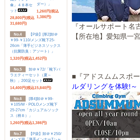
ダー）」
傘」４８本セ
ット
1,260円(税込
1,386円)
28,800円(税込
31,680円)
『オールサポート名
No.4
【P袋】[厚2]卸＠
【所在地】愛知県一宮市富士3丁
￥99-￥110/メンズ靴下25-
26cm「薄手ビジネスソックス
（抗菌防臭：アソート）」
1,320円(税込1,452円)
No.5
卸＠￥72/「靴下バ
■『アドスムムスポ
ラエティーセット（夏～
秋）」200足セット
ルダリングを体験!～
14,400円(税込15,840円)
No.6
[厚4]卸＠￥99-
￥105/W・POLOメンズ靴下
25-27cm「カジュアルソック
ス（柄Ｂ）」
1,260円(税込1,386円)
No.7
【P袋】卸＠￥250/
メンズ用「薄手インナーTシャ