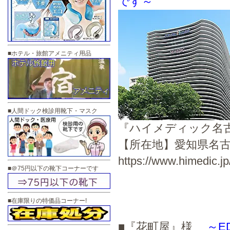
です～
■ホテル・旅館アメニティ用品
■人間ドック検診用靴下・マスク
『ハイメディック名
【所在地】愛知県名古屋
https://www.himedic.j
■＠75円以下の靴下コーナーです
■在庫限りの特価品コーナー!
■『花町屋』様
～E