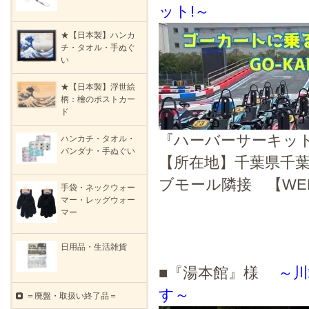
ット!～
★【日本製】ハンカ
チ・タオル・手ぬぐ
い
★【日本製】浮世絵
柄：檜のポストカー
ド
『ハーバーサーキッ
ハンカチ・タオル・
バンダナ・手ぬぐい
【所在地】千葉県千葉
ブモール隣接 【WEB】http
手袋・ネックウォー
マー・レッグウォー
マー
日用品・生活雑貨
■『湯本館』様
～川
す～
＝廃盤・取扱い終了品＝