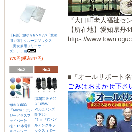
『大口町老人福祉セ
【所在地】愛知県丹羽
【P袋】卸＠￥67-￥77/「業務
https://www.town.oguch
用：薄手クルー丈ソックス
（男女兼用フリーサイ
ズ）」：白
770円(税込847円)
No.2
No.3
■『オールサポート
ごみはおまかせ下さ
[厚5]卸＠￥99-
￥105/W・
卸＠￥600/
POLOメンズ
「60cm：ポン
靴下25-
ジーグラスフ
27cm「底パイ
ァイバー仕
ルアンクルソ
様：16本骨和
ックス（ボー
風ジャンプ