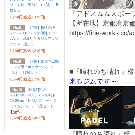
ツ・丸首・半袖・白（M）」5
枚セット
『アドスムムスポー
1,250円(税込1,375円)
【所在地】京都府京都
No.8
【P袋】[厚3]卸＠
https://fine-works.cc
￥99-￥110/メンズ用靴下25-
27cm「綿混リブカジュアルソ
ックス（黒）」
1,100円(税込1,210円)
No.9
【P袋】卸＠￥130/
メンズ用「ボクサーパンツ
■『晴れのち晴れ
（L）」12枚セット
1,560円(税込1,716円)
来るジムです～
No.10
※[厚2]卸＠
￥110/W・POLOメンズ靴下
25-26cm「ビジネスソックス
（メッシュ）」12足セット
1,320円(税込1,452円)
『晴れのち晴れ』様