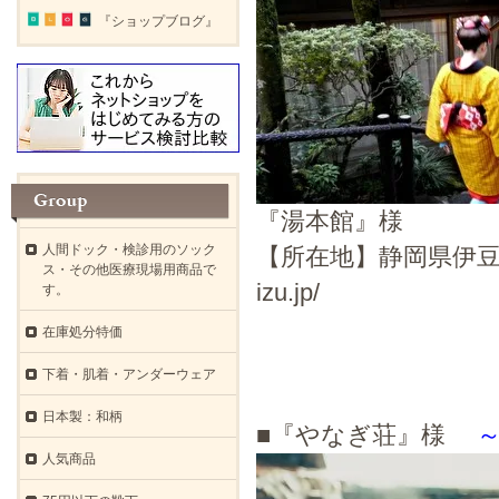
『ショップブログ』
『湯本館』様
人間ドック・検診用のソック
【所在地】静岡県伊豆市湯ケ島
ス・その他医療現場用商品で
izu.jp/
す。
在庫処分特価
下着・肌着・アンダーウェア
日本製：和柄
■『やなぎ荘』様
人気商品