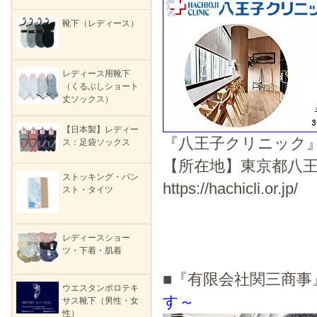
靴下（レディース）
レディース用靴下
（くるぶしショート
丈ソックス）
【日本製】レディー
『八王子クリニック
ス：足袋ソックス
【所在地】東京都八王
ストッキング・パン
https://hachicli.or.jp/
スト・タイツ
レディースショー
ツ・下着・肌着
■『有限会社関三商
ウエスタンポロテキ
す～
サス靴下（男性・女
性）