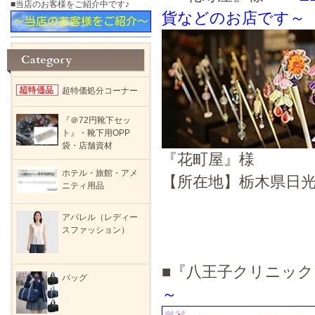
■当店のお客様をご紹介中です♪
貨などのお店です～
超特価処分コーナー
『＠72円靴下セッ
ト』・靴下用OPP
袋・店舗資材
『花町屋』様
ホテル・旅館・アメ
【所在地】栃木県日光市
ニティ用品
アパレル（レディー
スファッション）
■『八王子クリニッ
バッグ
～