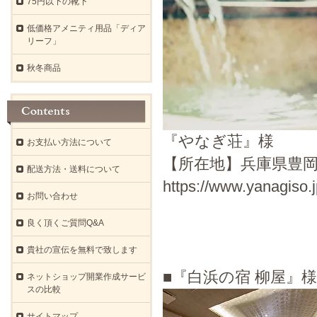
75円以下の靴下
低価格アメニティ用品「ディア
リーフ」
秋冬商品
『やなぎ荘』様
お支払い方法について
【所在地】兵庫県豊岡
配送方法・送料について
https://www.yanagiso.j
お問い合わせ
良く頂くご質問Q&A
貴社の宣伝を無料で致します
■『白浜の宿 柳屋
ネットショップ開業作成サービ
スの比較
サイトマップ