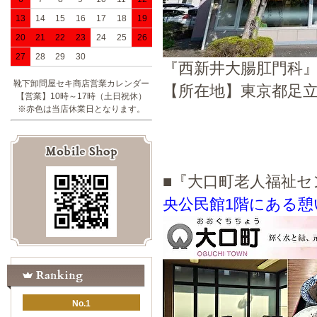
13
14
15
16
17
18
19
20
21
22
23
24
25
26
27
28
29
30
『西新井大腸肛門科
靴下卸問屋セキ商店営業カレンダー
【所在地】東京都足立区島根3-
【営業】10時～17時（土日祝休）
※赤色は当店休業日となります。
■『大口町老人福祉
央公民館1階にある
No.1