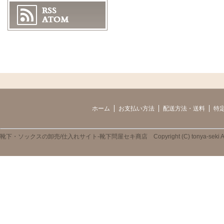
ホーム
お支払い方法
配送方法・送料
特
靴下・ソックスの卸売/仕入れサイト-靴下問屋セキ商店 Copyright (C) tonya-seki All R