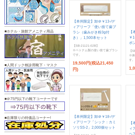
【本州限定】卸＠￥13-/デ
ィアリーフ「使い捨て歯ブ
■ホテル・旅館アメニティ用品
【
ラシ（歯みがき粉3g付
￥
き）」1,500本セット
ポ
【SB-21121-02B】
※ベトナム製の使い捨て歯ブラシ
【SB
です。
※体
す。
19,500円(税込21,450
■人間ドック検診用靴下・マスク
1,
円)
■＠75円以下の靴下コーナーです
【本州限定】卸＠￥18-/デ
■在庫限りの特価品コーナー!
ィアリーフ「シック：カミ
【
ソリSS-2」2,000個セット
ィ
ヘア