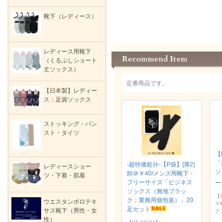
靴下（レディース）
レディース用靴下
（くるぶしショート
丈ソックス）
定番商品です。
【日本製】レディー
ス：足袋ソックス
ストッキング・パン
スト・タイツ
【
「
-超特価処分-【P袋】[厚2]
レディースショー
ソ
卸＠￥40/メンズ用靴下・
ツ・下着・肌着
フリーサイズ「ビジネス
ー
ソックス（無地ブラッ
【S
ク：業務用個包装）」20
ウエスタンポロテキ
※
足セット
サス靴下（男性・女
ク
性）