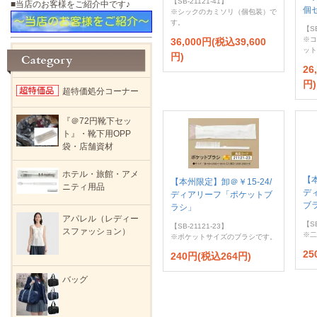
【SB-21121-41】
■当店のお客様をご紹介中です♪
個
※シックのカミソリ（個包装）で
す。
【SB
※コ
36,000円(税込39,600
ット
円)
26
円)
超特価処分コーナー
『＠72円靴下セッ
ト』・靴下用OPP
袋・店舗資材
ホテル・旅館・アメ
【本
【本州限定】卸＠￥15-24/
ニティ用品
デ
ディアリーフ「ポケットブ
ブ
ラシ」
アパレル（レディー
【SB
【SB-21121-23】
スファッション）
※二
※ポケットサイズのブラシです。
25
240円(税込264円)
バッグ