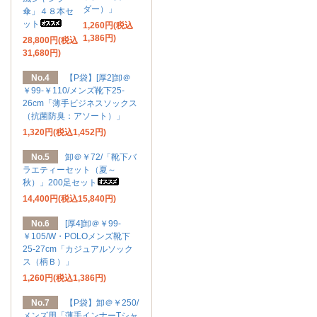
ダー）」
傘」４８本セ
ット
1,260円(税込
1,386円)
28,800円(税込
31,680円)
No.4
【P袋】[厚2]卸＠
￥99-￥110/メンズ靴下25-
26cm「薄手ビジネスソックス
（抗菌防臭：アソート）」
1,320円(税込1,452円)
No.5
卸＠￥72/「靴下バ
ラエティーセット（夏～
秋）」200足セット
14,400円(税込15,840円)
No.6
[厚4]卸＠￥99-
￥105/W・POLOメンズ靴下
25-27cm「カジュアルソック
ス（柄Ｂ）」
1,260円(税込1,386円)
No.7
【P袋】卸＠￥250/
メンズ用「薄手インナーTシャ