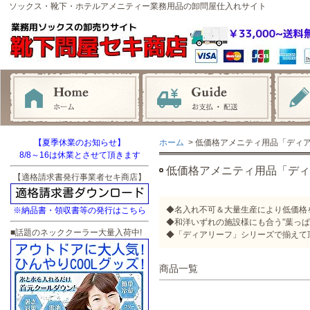
ソックス・靴下・ホテルアメニティー業務用品の卸問屋仕入れサイト
【夏季休業のお知らせ】
ホーム
> 低価格アメニティ用品「ディ
8/8～16は休業とさせて頂きます
低価格アメニティ用品「ディ
【適格請求書発行事業者セキ商店】
◆名入れ不可＆大量生産により低価格
※納品書・領収書等の発行はこちら
◆和洋いずれの施設様にも合う”葉っ
■話題のネッククーラー大量入荷中!
◆「ディアリーフ」シリーズで揃えて
商品一覧