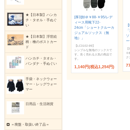
★【日本製】ハンカ
[厚3]卸＠￥88-￥95/レデ
チ・タオル・手ぬぐ
ィース用靴下22-
い
【
24cm「ショートクルーカ
「
ジュアルソックス（無
ソ
★【日本製】浮世絵
地）」
ー
柄：檜のポストカー
【LC3102-99】
ド
【S
シンプルな無地のソックスで
※
す。良く売れる人気の商品で
ク
ハンカチ・タオル・
す。
バンダナ・手ぬぐい
7
1,140円(税込1,254円)
手袋・ネックウォー
マー・レッグウォー
マー
日用品・生活雑貨
＝廃盤・取扱い終了品＝