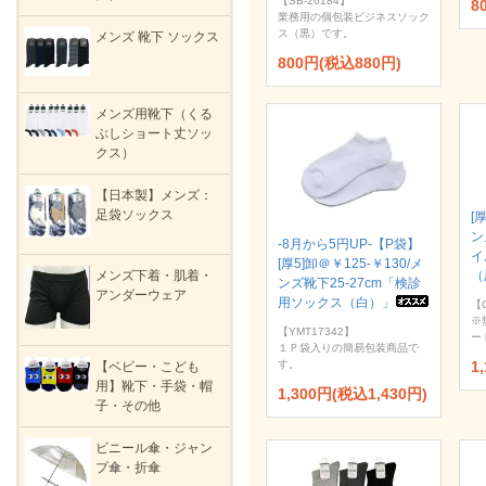
【SB-26184】
8
業務用の個包装ビジネスソック
ス（黒）です。
メンズ 靴下 ソックス
800円(税込880円)
メンズ用靴下（くる
ぶしショート丈ソッ
クス）
【日本製】メンズ：
足袋ソックス
[
ン
-8月から5円UP-【P袋】
イ
[厚5]卸＠￥125-￥130/メ
（
メンズ下着・肌着・
ンズ靴下25-27cm「検診
アンダーウェア
用ソックス（白）」
【
※
【YMT17342】
ー
１Ｐ袋入りの簡易包装商品で
す。
1
【ベビー・こども
用】靴下・手袋・帽
1,300円(税込1,430円)
子・その他
ビニール傘・ジャン
プ傘・折傘