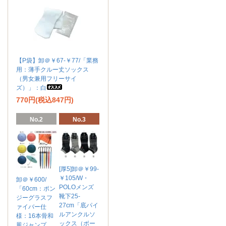
【P袋】卸＠￥67-￥77/「業務
用：薄手クルー丈ソックス
（男女兼用フリーサイ
ズ）」：白
770円(税込847円)
No.2
No.3
[厚5]卸＠￥99-
￥105/W・
卸＠￥600/
POLOメンズ
「60cm：ポン
靴下25-
ジーグラスフ
27cm「底パイ
ァイバー仕
ルアンクルソ
様：16本骨和
ックス（ボー
風ジャンプ