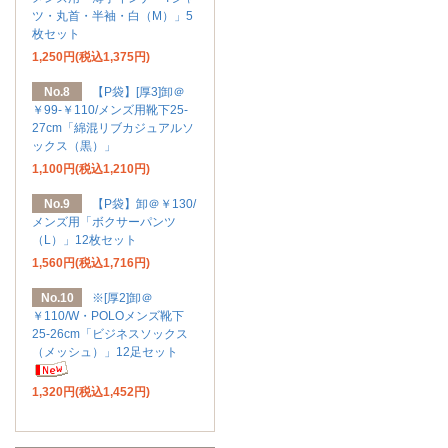
ツ・丸首・半袖・白（M）」5
枚セット
1,250円(税込1,375円)
No.8
【P袋】[厚3]卸＠
￥99-￥110/メンズ用靴下25-
27cm「綿混リブカジュアルソ
ックス（黒）」
1,100円(税込1,210円)
No.9
【P袋】卸＠￥130/
メンズ用「ボクサーパンツ
（L）」12枚セット
1,560円(税込1,716円)
No.10
※[厚2]卸＠
￥110/W・POLOメンズ靴下
25-26cm「ビジネスソックス
（メッシュ）」12足セット
1,320円(税込1,452円)