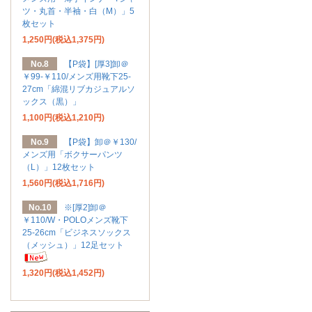
ツ・丸首・半袖・白（M）」5
枚セット
1,250円(税込1,375円)
No.8
【P袋】[厚3]卸＠
￥99-￥110/メンズ用靴下25-
27cm「綿混リブカジュアルソ
ックス（黒）」
1,100円(税込1,210円)
No.9
【P袋】卸＠￥130/
メンズ用「ボクサーパンツ
（L）」12枚セット
1,560円(税込1,716円)
No.10
※[厚2]卸＠
￥110/W・POLOメンズ靴下
25-26cm「ビジネスソックス
（メッシュ）」12足セット
1,320円(税込1,452円)