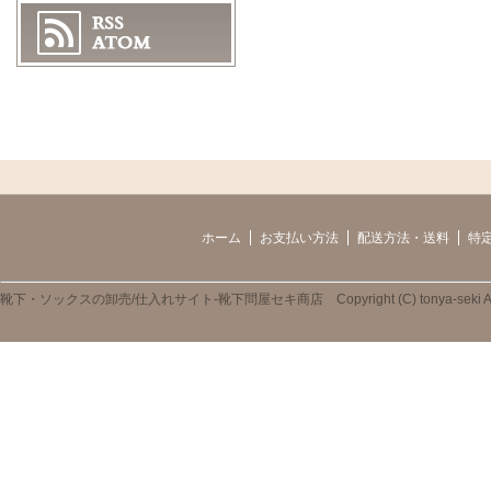
ホーム
お支払い方法
配送方法・送料
特
靴下・ソックスの卸売/仕入れサイト-靴下問屋セキ商店 Copyright (C) tonya-seki All R