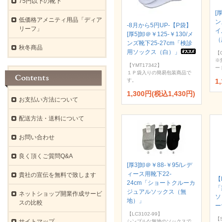
75円以下の靴下
[
低価格アメニティ用品「ディア
ン
-8月から5円UP-【P袋】
リーフ」
イ
[厚5]卸＠￥125-￥130/メ
（
ンズ靴下25-27cm「検診
秋冬商品
用ソックス（白）」
【
※
【YMT17342】
ー
１Ｐ袋入りの簡易包装商品で
す。
1
1,300円(税込1,430円)
お支払い方法について
配送方法・送料について
お問い合わせ
良く頂くご質問Q&A
[厚3]卸＠￥88-￥95/レデ
ィース用靴下22-
貴社の宣伝を無料で致します
【
24cm「ショートクルーカ
「
ジュアルソックス（無
ネットショップ開業作成サービ
ソ
地）」
スの比較
ー
【LC3102-99】
【S
サイトマップ
シンプルな無地のソックスで