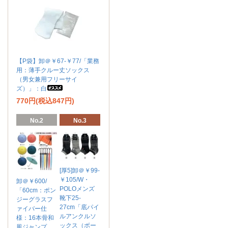
【P袋】卸＠￥67-￥77/「業務
用：薄手クルー丈ソックス
（男女兼用フリーサイ
ズ）」：白
770円(税込847円)
No.2
No.3
[厚5]卸＠￥99-
￥105/W・
卸＠￥600/
POLOメンズ
「60cm：ポン
靴下25-
ジーグラスフ
27cm「底パイ
ァイバー仕
ルアンクルソ
様：16本骨和
ックス（ボー
風ジャンプ