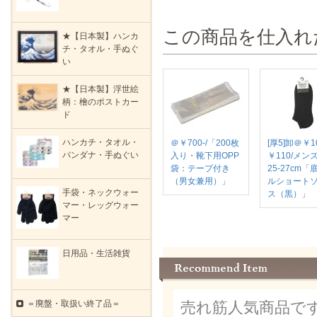
この商品を仕入れ
★【日本製】ハンカ
チ・タオル・手ぬぐ
い
★【日本製】浮世絵
柄：檜のポストカー
ド
ハンカチ・タオル・
＠￥700-/「200枚
[厚5]卸＠￥1
バンダナ・手ぬぐい
入り・靴下用OPP
￥110/メン
袋：テープ付き
25-27cm「
（男女兼用）」
ルショート
手袋・ネックウォー
ス（黒）」
マー・レッグウォー
マー
日用品・生活雑貨
＝廃盤・取扱い終了品＝
売れ筋人気商品で