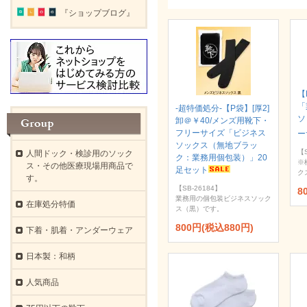
『ショップブログ』
【
「
-超特価処分-【P袋】[厚2]
ソ
卸＠￥40/メンズ用靴下・
フリーサイズ「ビジネス
ー
ソックス（無地ブラッ
【S
人間ドック・検診用のソック
ク：業務用個包装）」20
※
ス・その他医療現場用商品で
足セット
ク
す。
【SB-26184】
8
業務用の個包装ビジネスソック
在庫処分特価
ス（黒）です。
800円(税込880円)
下着・肌着・アンダーウェア
日本製：和柄
人気商品