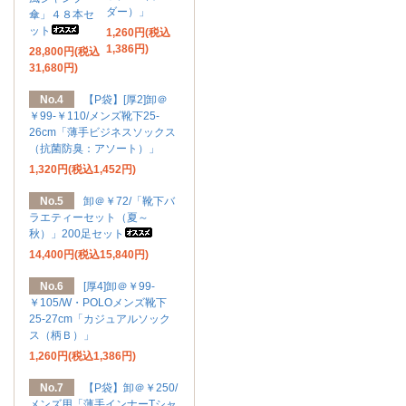
ダー）」
傘」４８本セ
ット
1,260円(税込
1,386円)
28,800円(税込
31,680円)
No.4
【P袋】[厚2]卸＠
￥99-￥110/メンズ靴下25-
26cm「薄手ビジネスソックス
（抗菌防臭：アソート）」
1,320円(税込1,452円)
No.5
卸＠￥72/「靴下バ
ラエティーセット（夏～
秋）」200足セット
14,400円(税込15,840円)
No.6
[厚4]卸＠￥99-
￥105/W・POLOメンズ靴下
25-27cm「カジュアルソック
ス（柄Ｂ）」
1,260円(税込1,386円)
No.7
【P袋】卸＠￥250/
メンズ用「薄手インナーTシャ