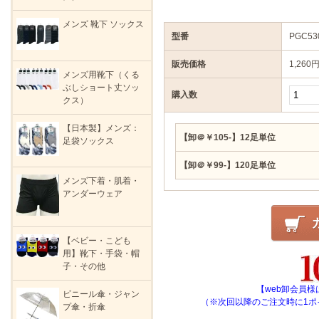
メンズ 靴下 ソックス
型番
PGC53
販売価格
1,260
メンズ用靴下（くる
ぶしショート丈ソッ
購入数
クス）
【日本製】メンズ：
【卸＠￥105-】12足単位
足袋ソックス
【卸＠￥99-】120足単位
メンズ下着・肌着・
アンダーウェア
【ベビー・こども
用】靴下・手袋・帽
子・その他
【web卸会員様
ビニール傘・ジャン
（※次回以降のご注文時に1ポ
プ傘・折傘