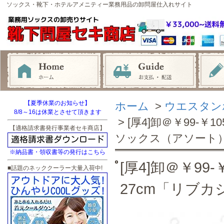
ソックス・靴下・ホテルアメニティー業務用品の卸問屋仕入れサイト
【夏季休業のお知らせ】
ホーム
>
ウエスタン
8/8～16は休業とさせて頂きます
> [厚4]卸＠￥99-￥
【適格請求書発行事業者セキ商店】
ソックス（アソート
※納品書・領収書等の発行はこちら
[厚4]卸＠￥99-
■話題のネッククーラー大量入荷中!
27cm「リブ