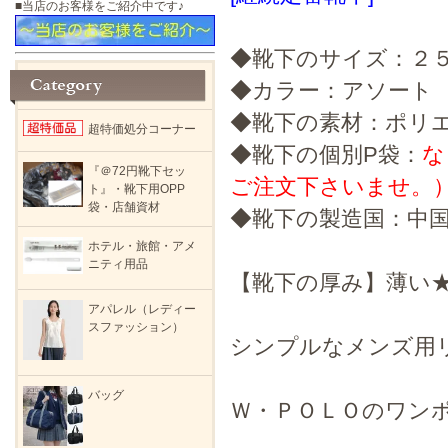
■当店のお客様をご紹介中です♪
◆靴下のサイズ：２
◆カラー：アソート
◆靴下の素材：ポリ
超特価処分コーナー
◆靴下の個別P袋：
な
『＠72円靴下セッ
ご注文下さいませ。
ト』・靴下用OPP
袋・店舗資材
◆靴下の製造国：中
ホテル・旅館・アメ
ニティ用品
【靴下の厚み】薄い
アパレル（レディー
スファッション）
シンプルなメンズ用
バッグ
Ｗ・ＰＯＬＯのワン