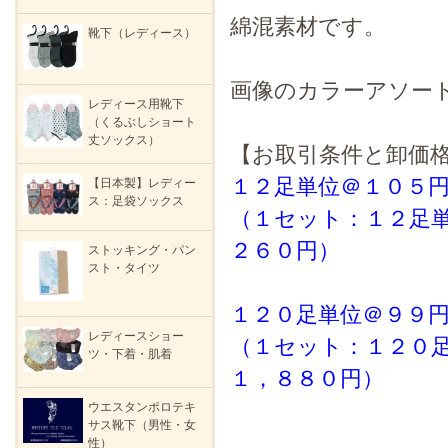
綿混素材です。
靴下（レディース）
画像のカラーアソー
レディース用靴下
（くるぶしショート
丈ソックス）
【お取引条件と卸価
１２足単位＠１０５
【日本製】レディー
ス：足袋ソックス
（１セット：１２足
２６０円）
ストッキング・パン
スト・タイツ
１２０足単位＠９９
レディースショー
（１セット：１２０
ツ・下着・肌着
１，８８０円）
ウエスタンポロテキ
サス靴下（男性・女
性）