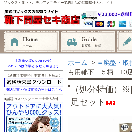
ソックス・靴下・ホテルアメニティー業務用品の卸問屋仕入れサイト
【夏季休業のお知らせ】
ホーム
>
＝廃盤・取
8/8～16は休業とさせて頂きます
も用靴下「５柄」10
【適格請求書発行事業者セキ商店】
（処分特価）※[
※納品書・領収書等の発行はこちら
■話題のネッククーラー大量入荷中!
足セット