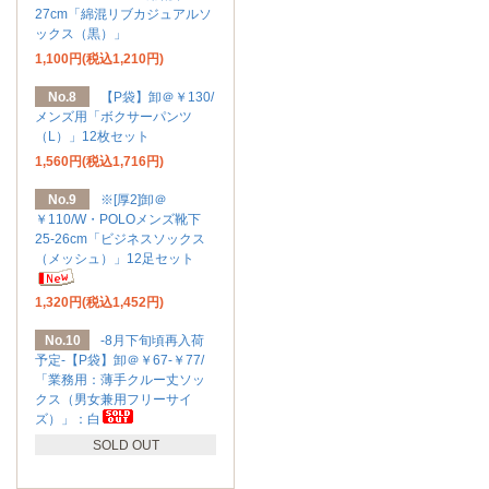
27cm「綿混リブカジュアルソ
ックス（黒）」
1,100円(税込1,210円)
No.8
【P袋】卸＠￥130/
メンズ用「ボクサーパンツ
（L）」12枚セット
1,560円(税込1,716円)
No.9
※[厚2]卸＠
￥110/W・POLOメンズ靴下
25-26cm「ビジネスソックス
（メッシュ）」12足セット
1,320円(税込1,452円)
No.10
-8月下旬頃再入荷
予定-【P袋】卸＠￥67-￥77/
「業務用：薄手クルー丈ソッ
クス（男女兼用フリーサイ
ズ）」：白
SOLD OUT