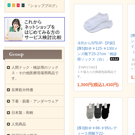
『ショップブログ』
[
ン
-8月から5円UP-【P袋】
イ
[厚5]卸＠￥125-￥130/メ
（
ンズ靴下25-27cm「検診
用ソックス（白）」
【
※
人間ドック・検診用のソック
【YMT17342】
ー
１Ｐ袋入りの簡易包装商品で
ス・その他医療現場用商品で
す。
1
す。
1,300円(税込1,430円)
在庫処分特価
下着・肌着・アンダーウェア
日本製：和柄
人気商品
[厚3]卸＠￥88-￥95/レデ
ィース用靴下22-