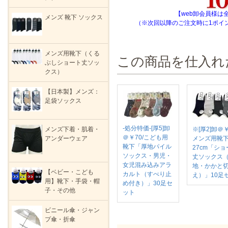
【web卸会員様は
メンズ 靴下 ソックス
（※次回以降のご注文時に1ポイ
メンズ用靴下（くる
この商品を仕入れ
ぶしショート丈ソッ
クス）
【日本製】メンズ：
足袋ソックス
-処分特価-[厚5]卸
※[厚2]卸＠￥
メンズ下着・肌着・
＠￥70/こども用
メンズ用靴下2
アンダーウェア
靴下「厚地パイル
27cm「ショ
ソックス・男児・
丈ソックス
女児混み込みアラ
地・かかと
【ベビー・こども
カルト（すべり止
え）」10足
用】靴下・手袋・帽
め付き）」30足セ
子・その他
ット
ビニール傘・ジャン
プ傘・折傘