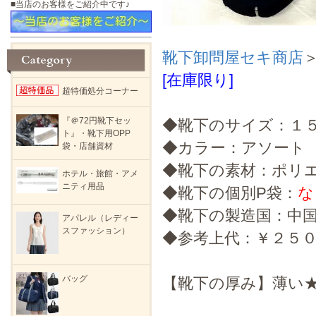
■当店のお客様をご紹介中です♪
靴下卸問屋セキ商店
[在庫限り]
超特価処分コーナー
『＠72円靴下セッ
◆靴下のサイズ：１
ト』・靴下用OPP
◆カラー：アソート
袋・店舗資材
◆靴下の素材：ポリ
ホテル・旅館・アメ
ニティ用品
◆靴下の個別P袋：
な
◆靴下の製造国：中
アパレル（レディー
スファッション）
◆参考上代：￥２５０
バッグ
【靴下の厚み】薄い