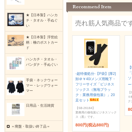
★【日本製】ハンカ
チ・タオル・手ぬぐ
売れ筋人気商品で
い
★【日本製】浮世絵
柄：檜のポストカー
ド
ハンカチ・タオル・
バンダナ・手ぬぐい
【
「
-超特価処分-【P袋】[厚2]
ソ
卸＠￥40/メンズ用靴下・
手袋・ネックウォー
フリーサイズ「ビジネス
ー
マー・レッグウォー
ソックス（無地ブラッ
マー
【S
ク：業務用個包装）」20
※
足セット
ク
日用品・生活雑貨
【SB-26184】
8
業務用の個包装ビジネスソック
ス（黒）です。
800円(税込880円)
＝廃盤・取扱い終了品＝