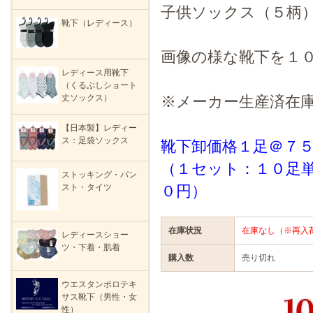
子供ソックス（５柄
靴下（レディース）
画像の様な靴下を１
レディース用靴下
（くるぶしショート
丈ソックス）
※メーカー生産済在
【日本製】レディー
ス：足袋ソックス
靴下卸価格１足＠７
（１セット：１０足
ストッキング・パン
０円）
スト・タイツ
在庫状況
在庫なし（※再入
レディースショー
ツ・下着・肌着
購入数
売り切れ
ウエスタンポロテキ
サス靴下（男性・女
性）