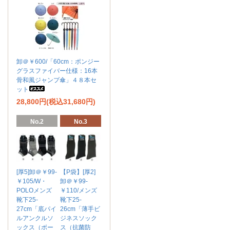
卸＠￥600/「60cm：ポンジー
グラスファイバー仕様：16本
骨和風ジャンプ傘」４８本セ
ット
28,800円(税込31,680円)
No.2
No.3
[厚5]卸＠￥99-
【P袋】[厚2]
￥105/W・
卸＠￥99-
POLOメンズ
￥110/メンズ
靴下25-
靴下25-
27cm「底パイ
26cm「薄手ビ
ルアンクルソ
ジネスソック
ックス（ボー
ス（抗菌防