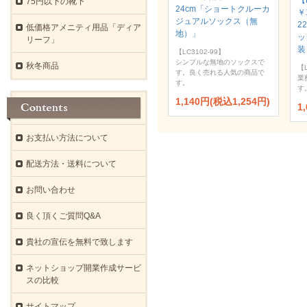
【
75円以下の靴下
24cm「ショートクルーカ
￥
ジュアルソックス（無
2
低価格アメニティ用品「ディア
地）」
ッ
リーフ」
装
【LC3102-99】
シンプルな無地のソックスで
秋冬商品
【L
す。良く売れる人気の商品で
業
す。
す
1,140円(税込1,254円)
1
お支払い方法について
配送方法・送料について
お問い合わせ
良く頂くご質問Q&A
貴社の宣伝を無料で致します
ネットショップ開業作成サービ
スの比較
サイトマップ