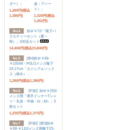
ダー）」
臭：アソー
ト）」
1,260円(税込
1,386円)
1,320円(税込
1,452円)
No.4
卸＠￥72/「靴下バ
ラエティーセット（夏～
秋）」200足セット
14,400円(税込15,840円)
No.5
[厚4]卸＠￥99-
￥105/W・POLOメンズ靴下
25-27cm「カジュアルソック
ス（柄Ｂ）」
1,260円(税込1,386円)
No.6
【P袋】卸＠￥250/
メンズ用「薄手インナーTシャ
ツ・丸首・半袖・白（M）」5
枚セット
1,250円(税込1,375円)
No.7
【P袋】[厚3]卸＠
￥99-￥110/メンズ用靴下25-