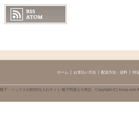
ホーム
お支払い方法
配送方法・送料
特
靴下・ソックスの卸売/仕入れサイト-靴下問屋セキ商店 Copyright (C) tonya-seki All R