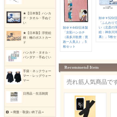
★【日本製】ハンカ
チ・タオル・手ぬぐ
卸＠￥520/
い
「ふんわり
い（北斎の
卸＠￥440/日本製
絵：神奈川
「京彩ハンカチ
★【日本製】浮世絵
裏）」5枚セ
（喜多川歌麿：寛
柄：檜のポストカー
政一人美人）」5
ド
枚セット
ハンカチ・タオル・
バンダナ・手ぬぐい
手袋・ネックウォー
マー・レッグウォー
マー
売れ筋人気商品で
日用品・生活雑貨
＝廃盤・取扱い終了品＝