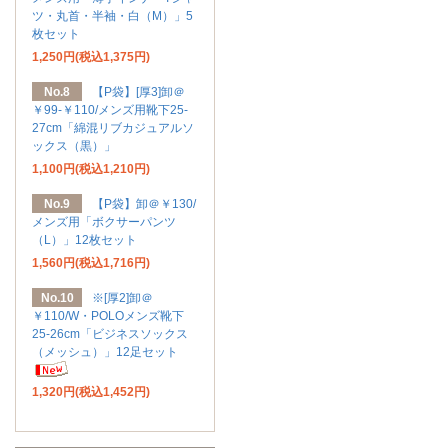
ツ・丸首・半袖・白（M）」5
枚セット
1,250円(税込1,375円)
No.8
【P袋】[厚3]卸＠
￥99-￥110/メンズ用靴下25-
27cm「綿混リブカジュアルソ
ックス（黒）」
1,100円(税込1,210円)
No.9
【P袋】卸＠￥130/
メンズ用「ボクサーパンツ
（L）」12枚セット
1,560円(税込1,716円)
No.10
※[厚2]卸＠
￥110/W・POLOメンズ靴下
25-26cm「ビジネスソックス
（メッシュ）」12足セット
1,320円(税込1,452円)