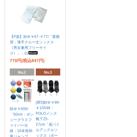
【P袋】卸＠￥67-￥77/「業務
用：薄手クルー丈ソックス
（男女兼用フリーサイ
ズ）」：白
770円(税込847円)
No.2
No.3
[厚5]卸＠￥99-
￥105/W・
卸＠￥600/
POLOメンズ
「60cm：ポン
靴下25-
ジーグラスフ
27cm「底パイ
ァイバー仕
ルアンクルソ
様：16本骨和
ックス（ボー
風ジャンプ