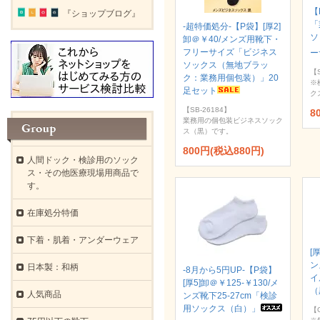
【
『ショップブログ』
「
-超特価処分-【P袋】[厚2]
ソ
卸＠￥40/メンズ用靴下・
フリーサイズ「ビジネス
ー
ソックス（無地ブラッ
【S
ク：業務用個包装）」20
※
足セット
ク
【SB-26184】
8
業務用の個包装ビジネスソック
ス（黒）です。
800円(税込880円)
人間ドック・検診用のソック
ス・その他医療現場用商品で
す。
在庫処分特価
下着・肌着・アンダーウェア
[
ン
日本製：和柄
-8月から5円UP-【P袋】
イ
[厚5]卸＠￥125-￥130/メ
（
人気商品
ンズ靴下25-27cm「検診
用ソックス（白）」
【