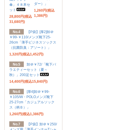
ダー）」
傘」４８本セ
ット
1,260円(税込
1,386円)
28,800円(税込
31,680円)
No.4
【P袋】[厚2]卸＠
￥99-￥110/メンズ靴下25-
26cm「薄手ビジネスソックス
（抗菌防臭：アソート）」
1,320円(税込1,452円)
No.5
卸＠￥72/「靴下バ
ラエティーセット（夏～
秋）」200足セット
14,400円(税込15,840円)
No.6
[厚4]卸＠￥99-
￥105/W・POLOメンズ靴下
25-27cm「カジュアルソック
ス（柄Ｂ）」
1,260円(税込1,386円)
No.7
【P袋】卸＠￥250/
メンズ用「薄手インナーTシャ