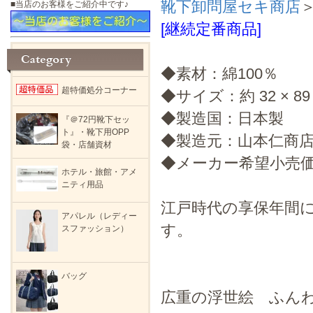
靴下卸問屋セキ商店
■当店のお客様をご紹介中です♪
[継続定番商品]
◆素材：綿100％
超特価処分コーナー
◆サイズ：約 32 × 89
◆製造国：日本製
『＠72円靴下セッ
ト』・靴下用OPP
◆製造元：山本仁商
袋・店舗資材
◆メーカー希望小売価
ホテル・旅館・アメ
ニティ用品
江戸時代の享保年間
アパレル（レディー
す。
スファッション）
バッグ
広重の浮世絵 ふん