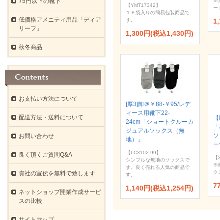
75円以下の靴下
※
【YMT17342】
ー
１Ｐ袋入りの簡易包装商品で
低価格アメニティ用品「ディア
す。
1
リーフ」
1,300円(税込1,430円)
秋冬商品
お支払い方法について
[厚3]卸＠￥88-￥95/レデ
ィース用靴下22-
配送方法・送料について
【
24cm「ショートクルーカ
「
ジュアルソックス（無
ソ
お問い合わせ
地）」
ー
【LC3102-99】
良く頂くご質問Q&A
【S
シンプルな無地のソックスで
※
す。良く売れる人気の商品で
ク
貴社の宣伝を無料で致します
す。
7
1,140円(税込1,254円)
ネットショップ開業作成サービ
スの比較
サイトマップ