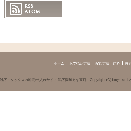
ホーム
お支払い方法
配送方法・送料
特
靴下・ソックスの卸売/仕入れサイト-靴下問屋セキ商店 Copyright (C) tonya-seki All R