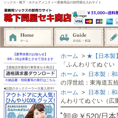
ソックス・靴下・ホテルアメニティー業務用品の卸問屋仕入れサイト
【夏季休業のお知らせ】
ホーム
>
★【日本製
8/8～16は休業とさせて頂きます
「ふんわりてぬぐい
【適格請求書発行事業者セキ商店】
ホーム
>
日本製：和
※納品書・領収書等の発行はこちら
の浮世絵：東海道五拾
■話題のネッククーラー大量入荷中!
ホーム
>
日本製：和
んわりてぬぐい（広
卸＠￥520/