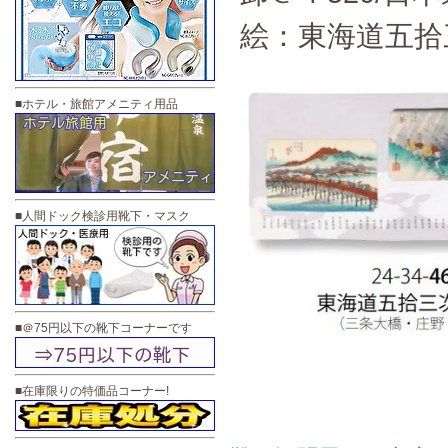
絵：東海道五拾
■ホテル・旅館アメニティ用品
■人間ドック検診用靴下・マスク
■＠75円以下の靴下コーナーです
■在庫限りの特価品コーナー!