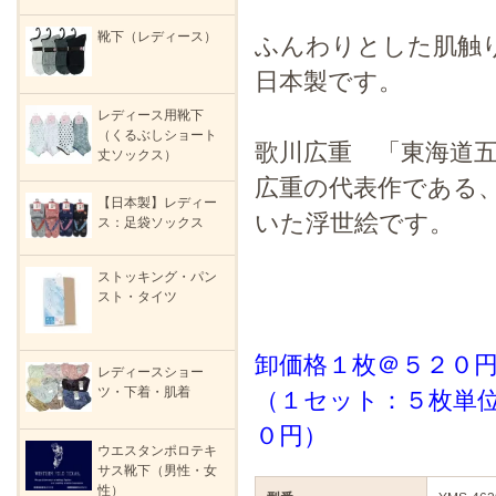
靴下（レディース）
ふんわりとした肌触
日本製です。
レディース用靴下
（くるぶしショート
歌川広重 「東海道
丈ソックス）
広重の代表作である
【日本製】レディー
いた浮世絵です。
ス：足袋ソックス
ストッキング・パン
スト・タイツ
卸価格１枚＠５２０
レディースショー
ツ・下着・肌着
（１セット：５枚単
０円）
ウエスタンポロテキ
サス靴下（男性・女
性）