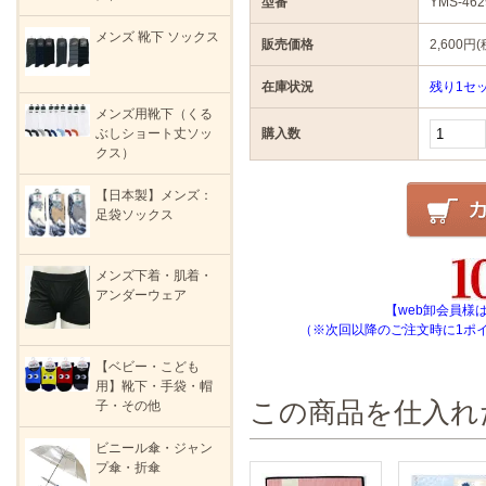
型番
YMS-462
メンズ 靴下 ソックス
販売価格
2,600円(
在庫状況
残り1セ
メンズ用靴下（くる
ぶしショート丈ソッ
購入数
クス）
【日本製】メンズ：
足袋ソックス
メンズ下着・肌着・
アンダーウェア
【web卸会員様
（※次回以降のご注文時に1ポ
【ベビー・こども
用】靴下・手袋・帽
この商品を仕入れ
子・その他
ビニール傘・ジャン
プ傘・折傘