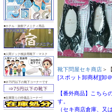
■ホテル・旅館アメニティ用品
■人間ドック検診用靴下・マスク
靴下問屋セキ商店
＞
[スポット卸商材][卸＠
■＠75円以下の靴下コーナーです
【番外商品】こちらの
■在庫限りの特価品コーナー!
す。
（セキ商店倉庫、又