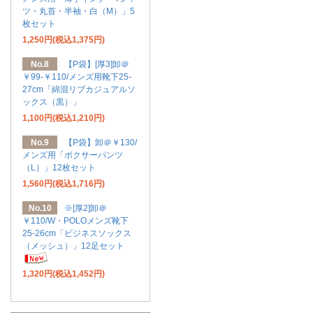
ツ・丸首・半袖・白（M）」5
枚セット
1,250円(税込1,375円)
No.8
【P袋】[厚3]卸＠
￥99-￥110/メンズ用靴下25-
27cm「綿混リブカジュアルソ
ックス（黒）」
1,100円(税込1,210円)
No.9
【P袋】卸＠￥130/
メンズ用「ボクサーパンツ
（L）」12枚セット
1,560円(税込1,716円)
No.10
※[厚2]卸＠
￥110/W・POLOメンズ靴下
25-26cm「ビジネスソックス
（メッシュ）」12足セット
1,320円(税込1,452円)