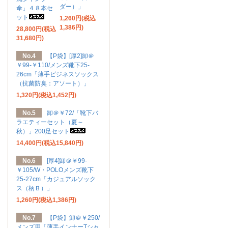
ダー）」
傘」４８本セ
ット
1,260円(税込
1,386円)
28,800円(税込
31,680円)
No.4
【P袋】[厚2]卸＠
￥99-￥110/メンズ靴下25-
26cm「薄手ビジネスソックス
（抗菌防臭：アソート）」
1,320円(税込1,452円)
No.5
卸＠￥72/「靴下バ
ラエティーセット（夏～
秋）」200足セット
14,400円(税込15,840円)
No.6
[厚4]卸＠￥99-
￥105/W・POLOメンズ靴下
25-27cm「カジュアルソック
ス（柄Ｂ）」
1,260円(税込1,386円)
No.7
【P袋】卸＠￥250/
メンズ用「薄手インナーTシャ