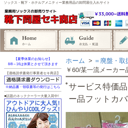
ソックス・靴下・ホテルアメニティー業務用品の卸問屋仕入れサイト
【夏季休業のお知らせ】
ホーム
>
＝廃盤・取
8/8～16は休業とさせて頂きます
￥60/某一流メーカ
【適格請求書発行事業者セキ商店】
サービス特価品
※納品書・領収書等の発行はこちら
■話題のネッククーラー大量入荷中!
ー品フットカバ