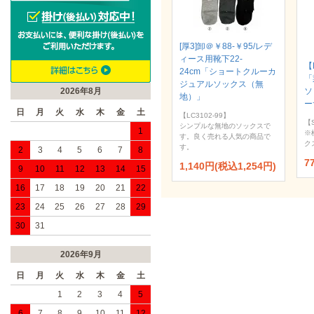
[厚3]卸＠￥88-￥95/レデ
ィース用靴下22-
【
24cm「ショートクルーカ
「
ジュアルソックス（無
2026年8月
ソ
地）」
ー
日
月
火
水
木
金
土
【LC3102-99】
【S
シンプルな無地のソックスで
1
※
す。良く売れる人気の商品で
ク
す。
2
3
4
5
6
7
8
7
1,140円(税込1,254円)
9
10
11
12
13
14
15
16
17
18
19
20
21
22
23
24
25
26
27
28
29
30
31
2026年9月
日
月
火
水
木
金
土
1
2
3
4
5
6
7
8
9
10
11
12