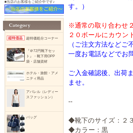
■当店のお客様をご紹介中です♪
す。）
※通常の取り合わせ
２０ボールにカウン
超特価処分コーナー
（ご注文方法などご
『＠72円靴下セッ
一度お電話などでお
ト』・靴下用OPP
袋・店舗資材
ご入金確認後、出荷
ホテル・旅館・アメ
ニティ用品
ませ。
アパレル（レディー
スファッション）
--
バッグ
◆靴下のサイズ：２
◆カラー：黒