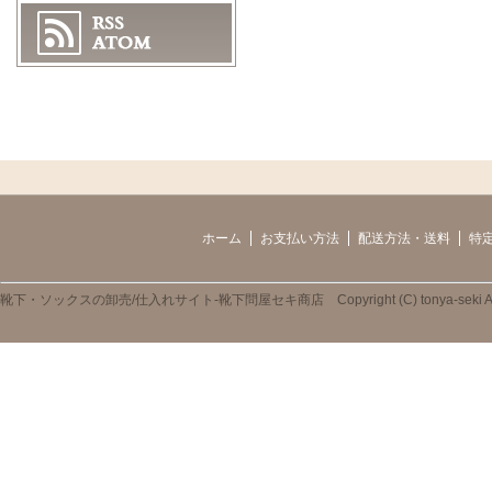
ホーム
お支払い方法
配送方法・送料
特
靴下・ソックスの卸売/仕入れサイト-靴下問屋セキ商店 Copyright (C) tonya-seki All R