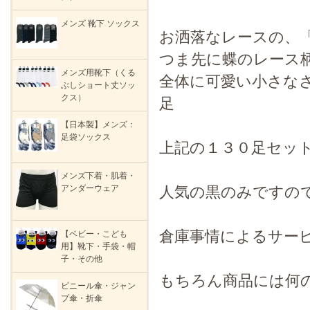
メンズ 靴下 ソックス
お洒落なレースの、
つま先に蝶のレース
メンズ用靴下（くる
全体に可愛い小さな
ぶしショート丈ソッ
クス）
足
【日本製】メンズ：
足袋ソックス
上記の１３０足セッ
メンズ下着・肌着・
人気の黒のみですの
アンダーウェア
倉庫事情によるサー
【ベビー・こども
用】靴下・手袋・帽
子・その他
もちろん商品には何
ビニール傘・ジャン
プ傘・折傘