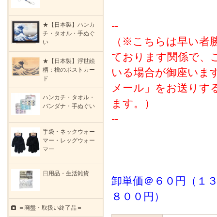
--
★【日本製】ハンカ
チ・タオル・手ぬぐ
（※こちらは早い者
い
ております関係で、
★【日本製】浮世絵
柄：檜のポストカー
いる場合が御座いま
ド
メール」をお送りす
ハンカチ・タオル・
ます。）
バンダナ・手ぬぐい
--
手袋・ネックウォー
マー・レッグウォー
マー
日用品・生活雑貨
卸単価＠６０円（１
８００円）
＝廃盤・取扱い終了品＝