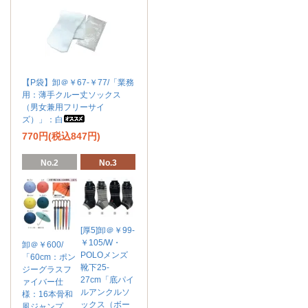
【P袋】卸＠￥67-￥77/「業務
用：薄手クルー丈ソックス
（男女兼用フリーサイ
ズ）」：白
770円(税込847円)
No.2
No.3
[厚5]卸＠￥99-
￥105/W・
卸＠￥600/
POLOメンズ
「60cm：ポン
靴下25-
ジーグラスフ
27cm「底パイ
ァイバー仕
ルアンクルソ
様：16本骨和
ックス（ボー
風ジャンプ