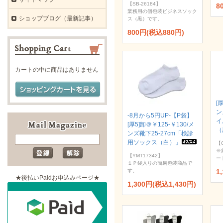
【SB-26184】
8
業務用の個包装ビジネスソック
ショップブログ（最新記事）
ス（黒）です。
800円(税込880円)
カートの中に商品はありません
[
ン
-8月から5円UP-【P袋】
イ
[厚5]卸＠￥125-￥130/メ
（
ンズ靴下25-27cm「検診
用ソックス（白）」
【
※
【YMT17342】
ー
１Ｐ袋入りの簡易包装商品で
す。
1
★後払いPaidお申込みページ★
1,300円(税込1,430円)