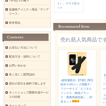
75円以下の靴下
ト）」４００足セ
ット
低価格アメニティ用品「ディア
リーフ」
秋冬商品
売れ筋人気商品で
お支払い方法について
配送方法・送料について
お問い合わせ
良く頂くご質問Q&A
【
「
-超特価処分-【P袋】[厚2]
貴社の宣伝を無料で致します
ソ
卸＠￥40/メンズ用靴下・
フリーサイズ「ビジネス
ー
ネットショップ開業作成サービ
ソックス（無地ブラッ
【S
スの比較
ク：業務用個包装）」20
※
足セット
ク
サイトマップ