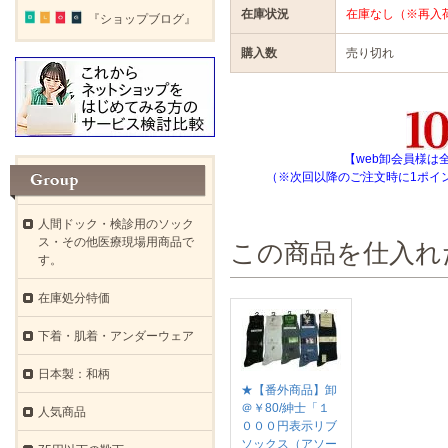
在庫状況
在庫なし（※再入
『ショップブログ』
購入数
売り切れ
【web卸会員様は
（※次回以降のご注文時に1ポイ
人間ドック・検診用のソック
ス・その他医療現場用商品で
この商品を仕入れ
す。
在庫処分特価
下着・肌着・アンダーウェア
日本製：和柄
★【番外商品】卸
＠￥80/紳士「１
人気商品
０００円表示リブ
ソックス（アソー