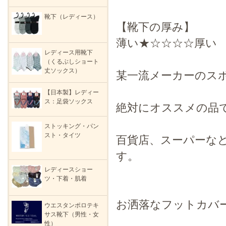
靴下（レディース）
【靴下の厚み】
薄い★☆☆☆☆厚い
レディース用靴下
（くるぶしショート
丈ソックス）
某一流メーカーのス
【日本製】レディー
ス：足袋ソックス
絶対にオススメの品
ストッキング・パン
スト・タイツ
百貨店、スーパーな
す。
レディースショー
ツ・下着・肌着
お洒落なフットカバ
ウエスタンポロテキ
サス靴下（男性・女
性）