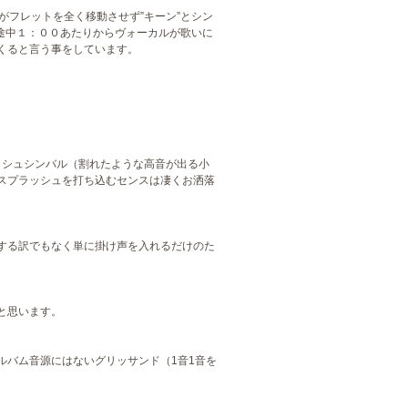
すがフレットを全く移動させず”キーン”とシン
メロの途中１：００あたりからヴォーカルが歌いに
くると言う事をしています。
プラッシュシンバル（割れたような高音が出る小
スプラッシュを打ち込むセンスは凄くお洒落
する訳でもなく単に掛け声を入れるだけのた
と思います。
ルバム音源にはないグリッサンド（1音1音を