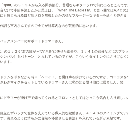
「spirit」の３：３４から入る間奏部分、普通ならギターソロで前に出るところで
音だけで小節を流したかと思えば、「When The Eagle Fly」と言う曲ではA
にも感じられるほど歌メロを無視したかの様なブルージーなギターを延々と弾きま
作詞も宮内さんですので全てが計算内なのが芸術的に思います。
バックメンバーのサポートドラマーさん、
irit」の１：２６”君の瞳が～”の”きみ”に併せた部分や、３：４１の部分などにス
シンバル）をパキーン！と入れているのですが、こういうタイミングにさりげなく
います。
ドラムを叩きながら時々「ヘーイ！」と掛け声を掛けているのですが、コーラスを
ざわざマイクをセットしているドラマーさんは私の知る限り他には居ません。笑
にドラマーが掛け声で煽ってくれるとフロントとしてはけっこう気合も入り嬉しい
目立たずバックで全体を支えている職人的な鍵盤さん、４：４０のタイミングでア
ず、流れるように滑らかに音階を移動させる奏法）を入れている所が素敵です。