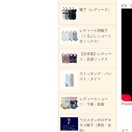
ICE「W
靴下（レディース）
レディース用靴下
（くるぶしショート
丈ソックス）
【日本製】レディー
ス：足袋ソックス
ストッキング・パン
スト・タイツ
レディースショー
Provid
ツ・下着・肌着
ウエスタンポロテキ
サス靴下（男性・女
さて、
性）