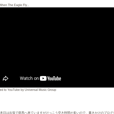
hen The Eagle Fly」
ed to YouTube by Universal Music Group
本日は出張で群馬へ来ていますがけっこう空き時間が多いので、書きかけのブログ