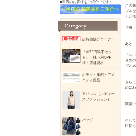
■当店のお客様をご紹介中です♪
この曲
プルな
くい様
作曲・
超特価処分コーナー
あと、
『＠72円靴下セッ
「sp
ト』・靴下用OPP
さめの
袋・店舗資材
だと思
ホテル・旅館・アメ
ニティ用品
さらに
めにわ
アパレル（レディー
スファッション）
演奏中
バッグ
そして
区切ら