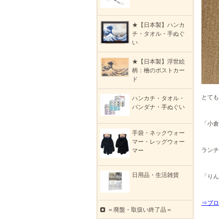
★【日本製】ハンカ
チ・タオル・手ぬぐ
い
★【日本製】浮世絵
柄：檜のポストカー
ド
とても
ハンカチ・タオル・
バンダナ・手ぬぐい
「小倉
手袋・ネックウォー
マー・レッグウォー
ランチ
マー
日用品・生活雑貨
「りん
⇒ブロ
＝廃盤・取扱い終了品＝