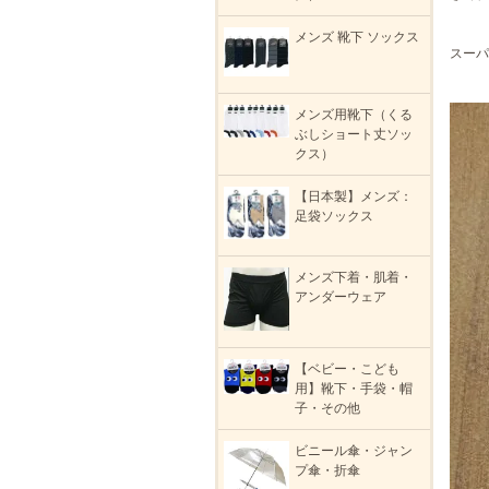
メンズ 靴下 ソックス
スーパ
メンズ用靴下（くる
ぶしショート丈ソッ
クス）
【日本製】メンズ：
足袋ソックス
メンズ下着・肌着・
アンダーウェア
【ベビー・こども
用】靴下・手袋・帽
子・その他
ビニール傘・ジャン
プ傘・折傘