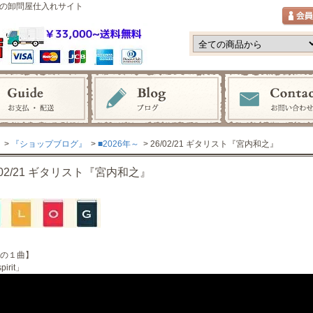
の卸問屋仕入れサイト
>
『ショップブログ』
>
■2026年～
> 26/02/21 ギタリスト『宮内和之』
/02/21 ギタリスト『宮内和之』
の１曲】
pirit」