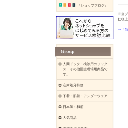
『ショップブログ』
※当ブ
仕様上
⇒「当
人間ドック・検診用のソック
ス・その他医療現場用商品で
す。
在庫処分特価
下着・肌着・アンダーウェア
日本製：和柄
人気商品