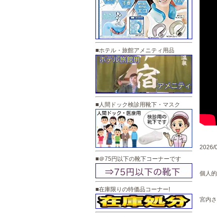
■ホテル・旅館アメニティ用品
■人間ドック検診用靴下・マスク
2026/
■＠75円以下の靴下コーナーです
個人的
■在庫限りの特価品コーナー!
宮内さ