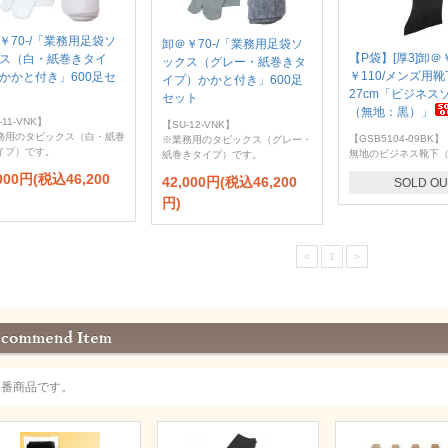
￥70-/「業務用足袋ソ
卸＠￥70-/「業務用足袋ソ
【P袋】[厚3]卸＠￥
ス（白・紙巻きタイ
ックス（グレー・紙巻きタ
￥110/メンズ用靴下
かかと付き」600足セ
イプ）かかと付き」600足
27cm「ビジネス
セット
（無地：黒）」
-11-VNK】
【SU-12-VNK】
務用のタビックス（白・紙巻
【GSB5104-09BK】
※業務用のタビックス（グレー・
イプ）です。
無地のビジネス靴下
紙巻きタイプ）です。
,000円(税込46,200
42,000円(税込46,200
SOLD OU
円)
<
1
>
定番商品です。