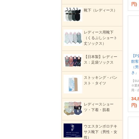
円)
靴下（レディース）
レディース用靴下
（くるぶしショート
丈ソックス）
【P
【日本製】レディー
館客
ス：足袋ソックス
（男
き」
ストッキング・パン
【SU
スト・タイツ
※業
用・
34
レディースショー
円)
ツ・下着・肌着
ウエスタンポロテキ
サス靴下（男性・女
性）