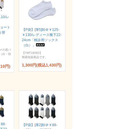
110/レ
ショート
【P袋】[厚5]卸＠￥125-
り替
￥130/レディース靴下22-
24cm「検診用ソックス
（白）」
メの底パ
【YMT16083】
（白・切
簡易包装商品です。
1,300円(税込1,430円)
210円)
88-
【P袋】[厚2]卸＠￥88-