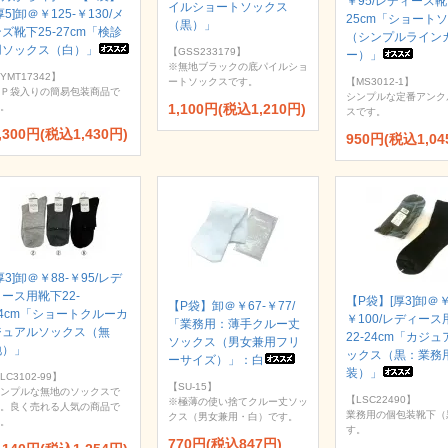
￥95/レディース靴
イルショートソックス
厚5]卸＠￥125-￥130/メ
25cm「ショート
（黒）」
ズ靴下25-27cm「検診
（シンプルライン
用ソックス（白）」
【GSS233179】
ー）」
※無地ブラックの底パイルショ
YMT17342】
ートソックスです。
【MS3012-1】
Ｐ袋入りの簡易包装商品で
シンプルな定番アンク
。
1,100円(税込1,210円)
スです。
,300円(税込1,430円)
950円(税込1,04
厚3]卸＠￥88-￥95/レデ
ース用靴下22-
【P袋】[厚3]卸＠￥
【P袋】卸＠￥67-￥77/
24cm「ショートクルーカ
￥100/レディース
「業務用：薄手クルー丈
ジュアルソックス（無
22-24cm「カジ
ソックス（男女兼用フリ
地）」
ックス（黒：業務
ーサイズ）」：白
装）」
LC3102-99】
【SU-15】
ンプルな無地のソックスで
【LSC22490】
※極薄の使い捨てクルー丈ソッ
。良く売れる人気の商品で
業務用の個包装靴下（
クス（男女兼用・白）です。
。
す。
770円(税込847円)