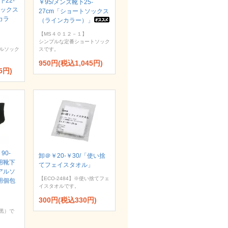
下22-
￥95/メンズ靴下25-
ソックス
27cm「ショートソックス
カラ
（ラインカラー）」
【MS４０１２－１】
シンプルな定番ショートソック
ルソック
スです。
950円(税込1,045円)
5円)
90-
卸＠￥20-￥30/「使い捨
用靴下
てフェイスタオル」
ュアルソ
【ECO-2484】※使い捨てフェ
用個包
イスタオルです。
300円(税込330円)
黒）で