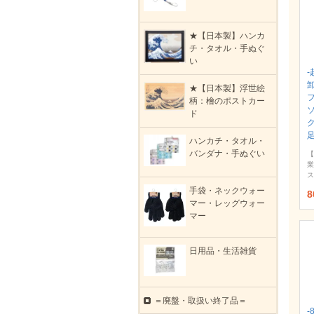
★【日本製】ハンカ
チ・タオル・手ぬぐ
い
-
★【日本製】浮世絵
柄：檜のポストカー
ド
ハンカチ・タオル・
バンダナ・手ぬぐい
【
業
ス
手袋・ネックウォー
8
マー・レッグウォー
マー
日用品・生活雑貨
＝廃盤・取扱い終了品＝
-