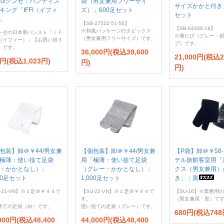
30/グンゼ：パンティス
袋（男女兼用フリーサイ
サイズかかと付き」
キング「IFFI（イフィ
ズ）」600足セット
セット
」
【SB-27522-51-56】
【SB-64488-19】
※和風パッケージのタビックス
ンゼの日本製パンスト「ＩＦ
※雅たび（グレー・
（男女兼用フリーサイズ）です。
（イフィー）」【お買い得３
プ）です。
】です。
36,000円(税込39,600
21,000円(税込2
0円(税込1,023円)
円)
円)
包装】卸＠￥44/男女兼
【個包装】卸＠￥44/男女兼
【P袋】卸＠￥58-
極薄：使い捨て足袋
用「極薄：使い捨て足袋
テル旅館客室用「
・かかとなし）」
（グレー・かかとなし）」
クス（男女兼用）
000足セット
1,000足セット
き」：黒
-21-VN】※１足＠￥４４で
【SU-22-VN】※１足＠￥４４で
【SU-16】※業務用
す。
（男女兼用・黒）で
捨ての足袋（白）です。
使い捨ての足袋（グレー）です。
680円(税込748
,000円(税込48,400
44,000円(税込48,400