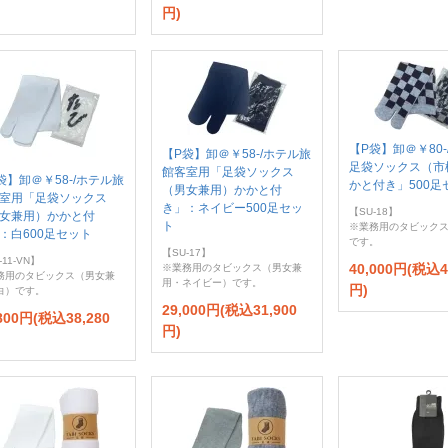
円)
【P袋】卸＠￥80
【P袋】卸＠￥58-/ホテル旅
足袋ソックス（市
館客室用「足袋ソックス
袋】卸＠￥58-/ホテル旅
かと付き」500足
（男女兼用）かかと付
室用「足袋ソックス
き」：ネイビー500足セッ
【SU-18】
女兼用）かかと付
ト
※業務用のタビック
：白600足セット
です。
【SU-17】
-11-VN】
40,000円(税込4
※業務用のタビックス（男女兼
務用のタビックス（男女兼
用・ネイビー）です。
円)
白）です。
29,000円(税込31,900
,800円(税込38,280
円)