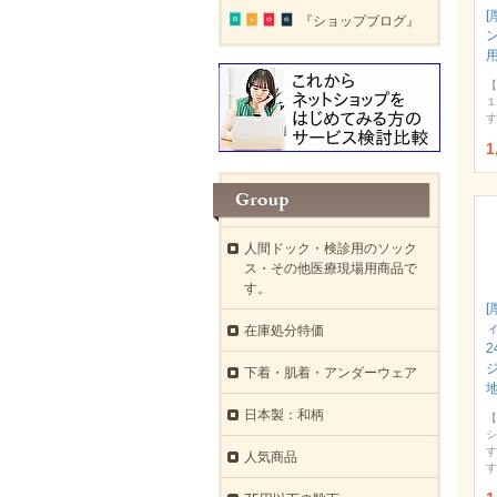
[
『ショップブログ』
ン
【
１
す
1
人間ドック・検診用のソック
ス・その他医療現場用商品で
す。
[
ィ
在庫処分特価
下着・肌着・アンダーウェア
日本製：和柄
【
シ
す
人気商品
す