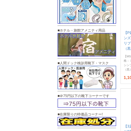
■ホテル・旅館アメニティ用品
【P
ンズ
リブ
（黒
【MS
格：
■人間ドック検診用靴下・マスク
シン
（黒
1,
■＠75円以下の靴下コーナーです
■在庫限りの特価品コーナー!
【3