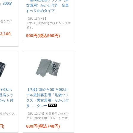
「業務用足袋ソックス（男
300足
女兼用）かかと付き・足裏
すべり止めタイプ」
【SU-11-VNS】
紙巻きタイ
※すべり止め付きのタビソックス
です。
3,100
900円(税込990円)
￥68/ホ
【P袋】卸＠￥58-￥68/ホ
足袋ソッ
テル旅館客室用「足袋ソッ
かかと付
クス（男女兼用）かかと付
き」：グレー
のタビックス
【SU-12-VN】※業務用のタビッ
す。
クス（男女兼用・グレー）です。
円)
680円(税込748円)