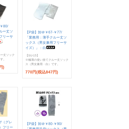
￥80/
ルー丈ソ
【P袋】卸＠￥67-￥77/
フリーサ
「業務用：薄手クルー丈ソ
ックス（男女兼用フリーサ
イズ）」：白
ルー丈ソック
【SU-15】
です。
※極薄の使い捨てクルー丈ソック
ス（男女兼用・白）です。
円)
770円(税込847円)
たび（グレ
【P袋】卸＠￥80-￥90/
）フリー