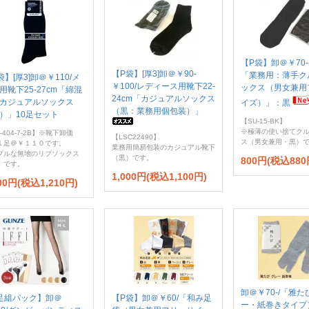
【P袋】卸＠￥70-
【P袋】[厚3]卸＠￥90-
「業務用：薄手ク
袋】[厚3]卸＠￥110/メ
￥100/レディース用靴下22-
ックス（男女兼用
用靴下25-27cm「綿混
24cm「カジュアルソックス
カジュアルソックス
イズ）」：黒
（黒：業務用個包装）」
）」10足セット
【SU-15-BK】
※極薄の使い捨てク
-404-7-2B】※靴下卸価
【LSC22490】
ス（男女兼用・黒）
１足＠￥１１０です。
業務用簡易包装のカジュアル靴下
プルな無地のリブソックス
（黒）です。
800円(税込880
）です。
1,000円(税込1,100円)
100円(税込1,210円)
卸＠￥70-/「雅
足組パック】卸＠
【P袋】卸＠￥60/「和み足
ー・紙巻きタイプ