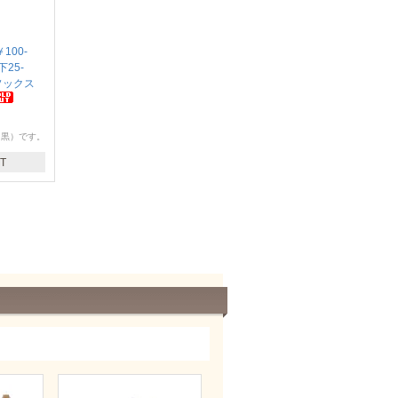
100-
25-
ソックス
（黒）です。
T