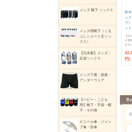
メンズ 靴下 ソックス
卸＠
ック
プ）
ット
メンズ用靴下（くる
【SU
ぶしショート丈ソッ
※業
クス）
きタ
42
【日本製】メンズ：
足袋ソックス
円)
メンズ下着・肌着・
アンダーウェア
【ベビー・こども
用】靴下・手袋・帽
子・その他
ビニール傘・ジャン
プ傘・折傘