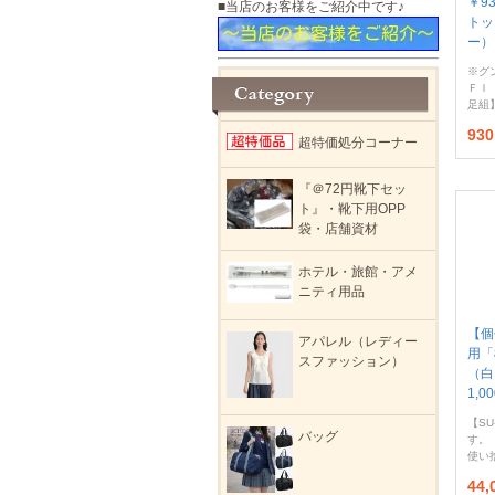
￥9
■当店のお客様をご紹介中です♪
トッ
ー）
※グ
ＦＩ
足組
93
超特価処分コーナー
『＠72円靴下セッ
ト』・靴下用OPP
袋・店舗資材
ホテル・旅館・アメ
ニティ用品
【個
アパレル（レディー
用「
スファッション）
（白
1,
【SU
バッグ
す。
使い
44