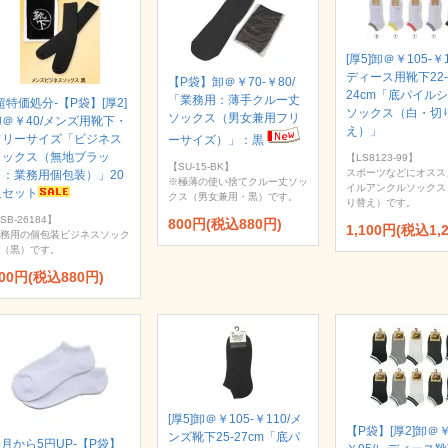
[厚5]卸＠￥105-￥
ディース用靴下22-
【P袋】卸＠￥70-￥80/
24cm「底パイル
「業務用：薄手クルー丈
超特価処分-【P袋】[厚2]
ソックス（白・切
ソックス（男女兼用フリ
卸＠￥40/メンズ用靴下・
え）」
フリーサイズ「ビジネス
ーサイズ）」：黒
ソックス（無地ブラッ
【LS8123-99】
【SU-15-BK】
スポーツなどにオスス
ク：業務用個包装）」20
※極薄の使い捨てクルー丈ソッ
イルアンクルソックス
足セット
クス（男女兼用・黒）です。
り替え）です。
SB-26184】
800円(税込880円)
1,100円(税込1,
務用の個包装ビジネスソック
（黒）です。
00円(税込880円)
[厚5]卸＠￥105-￥110/メ
【P袋】[厚2]卸＠￥
ンズ靴下25-27cm「底パ
8月から5円UP-【P袋】